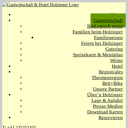
Home
Gastwirtschaft
BioLogisch essen
Familien beim Holzinger
Familienessen
Feiern bei Holzinger
Catering
Speisekarte & Menüplan
Weine
Hotel
Region/ales
Thermenregion
Bett+Bike
Unsere Partner
Über´n Holzinger
Lage & Anfahrt
Presse-Medien
Download Karten
Reservieren
T: +43 225252455