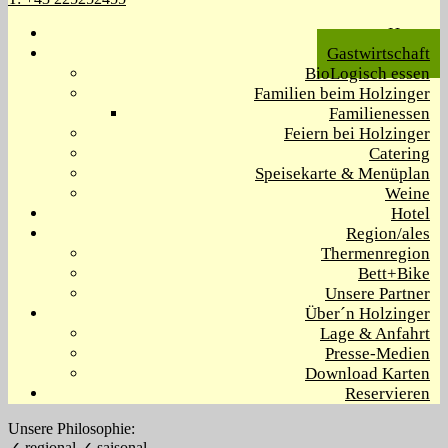
Home
Gastwirtschaft
BioLogisch essen
Familien beim Holzinger
Familienessen
Feiern bei Holzinger
Catering
Speisekarte & Menüplan
Weine
Hotel
Region/ales
Thermenregion
Bett+Bike
Unsere Partner
Über´n Holzinger
Lage & Anfahrt
Presse-Medien
Download Karten
Reservieren
Unsere Philosophie:
✓ regional ✓ saisonal