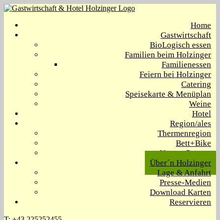
Home
Gastwirtschaft
BioLogisch essen
Familien beim Holzinger
Familienessen
Feiern bei Holzinger
Catering
Speisekarte & Menüplan
Weine
Hotel
Region/ales
Thermenregion
Bett+Bike
Unsere Partner
Über´n Holzinger
Lage & Anfahrt
Presse-Medien
Download Karten
Reservieren
T: +43 225252455