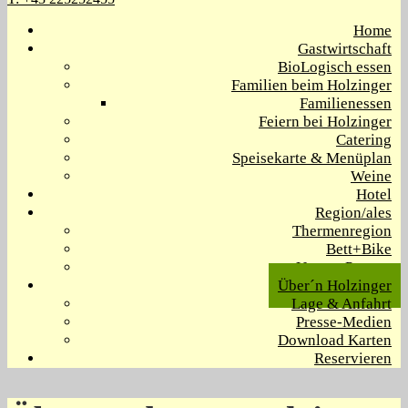
Home
Gastwirtschaft
BioLogisch essen
Familien beim Holzinger
Familienessen
Feiern bei Holzinger
Catering
Speisekarte & Menüplan
Weine
Hotel
Region/ales
Thermenregion
Bett+Bike
Unsere Partner
Über´n Holzinger
Lage & Anfahrt
Presse-Medien
Download Karten
Reservieren